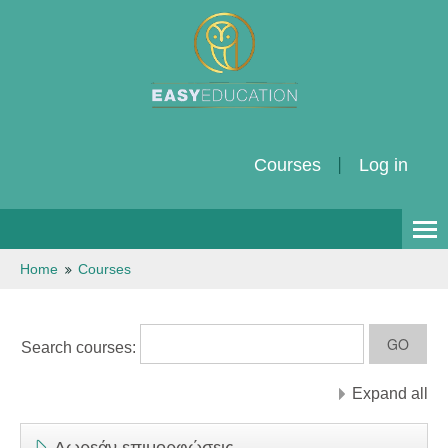
Courses
Log in
English ‎(en)‎
Home
Courses
Search courses:
Expand all