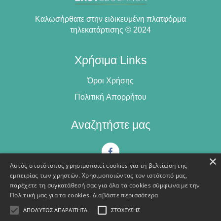
Καλωσήρθατε στην ειδικευμένη πλατφόρμα
τηλεκατάρτισης © 2024
Χρήσιμα Links
Όροι Χρήσης
Πολιτική Απορρήτου
Αναζητήστε μας
×
Αυτός ο ιστότοπος χρησιμοποιεί cookies για τη βελτίωση της
εμπειρίας των χρηστών. Χρησιμοποιώντας τον ιστότοπό μας,
Επικοινωνία
παρέχετε τη συγκατάθεσή σας για όλα τα cookies σύμφωνα με την
Πολιτική μας για τα cookies.
Διαβάστε περισσότερα
Εληάς 1, 1ος όροφος, Κεντρικής 5, Βέροια, 1ος Όροφος
ΑΠΟΛΎΤΩΣ ΑΠΑΡΑΊΤΗΤΑ
ΣΤΌΧΕΥΣΗΣ
Phone: 2311110186